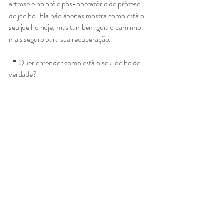
artrose e no pré e pós-operatório de prótese 
de joelho. Ela não apenas mostra como está o 
seu joelho hoje, mas também guia o caminho 
mais seguro para sua recuperação.
📍 Quer entender como está o seu joelho de 
verdade?
 Agende uma avaliação
Posts recentes
Ver tudo